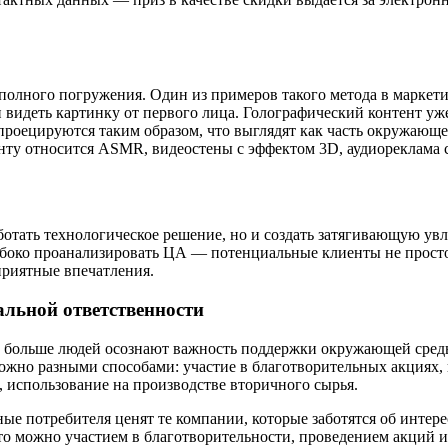
олного погружения. Один из примеров такого метода в маркет
 видеть картинку от первого лица. Голографический контент уж
 проецируются таким образом, что выглядят как часть окружающ
нту относится ASMR, видеостены с эффектом 3D, аудиореклама 
отать технологическое решение, но и создать затягивающую увл
убоко проанализировать ЦА — потенциальные клиенты не просто 
приятные впечатления.
альной ответственности
се больше людей осознают важность поддержки окружающей сред
ожно разными способами: участие в благотворительных акциях,
, использование на производстве вторичного сырья.
ые потребителя ценят те компании, которые заботятся об интере
то можно участием в благотворительности, проведением акций 