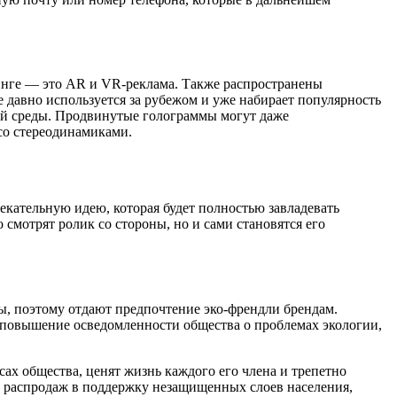
инге — это AR и VR-реклама. Также распространены
е давно используется за рубежом и уже набирает популярность
ей среды. Продвинутые голограммы могут даже
со стереодинамиками.
екательную идею, которая будет полностью завладевать
смотрят ролик со стороны, но и сами становятся его
ы, поэтому отдают предпочтение эко-френдли брендам.
 повышение осведомленности общества о проблемах экологии,
сах общества, ценят жизнь каждого его члена и трепетно
и распродаж в поддержку незащищенных слоев населения,