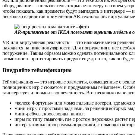
AR или дополненная реальность — это технология, которая со
оборудование — пользователь открывает камеру на своем устро
чтобы показать, как предметы будут выглядеть в интерьере — 
несколько вариантов применения AR-технологий: виртуальные
AR-приложение от IKEA позволяет оценить мебель в с
VR или виртуальная реальность — это наложенные на реальный 
находится на пике популярности. Для погружения в нее необх
погружение. Таким образом можно сделать потенциального клие
возможность протестировать продукт еще до того, как он будет
Внедряйте геймификацию
Геймификация — это игровые элементы, совмещенные с реклам
полноценных игр с сюжетом и продуманным геймплеем. Особен
заинтересует и повысит вовлеченность. Вот несколько вариант
«колесо Фортуны» или моментальные лотереи, где можно
мини-игры с простыми задачами, за решения которых вы
мини-ребусы, кроссворды, квизы;
игры по типу тамагочи, где с ростом персонажа растет пе
интерактивные программы-опросники, с помощью которых
Чаще всего элементы геймификации используют для сбора конт