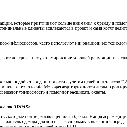
кции, которые притягивают больше внимания к бренду и помог
тенциальные клиенты вовлекаются в проект и сами хотят делит
ров-инфлюенсеров, часто используют инновационные технологи
 рост доверия к нему, формирование хорошей репутации и расш
льно подобрать вид активности с учетом целей и интересов ЦА
ем новых технологий. Молодая аудитория положительно реагиру
повышают узнаваемость и помогают расширять охваты.
стов от ADPASS
кты, которые подтверждают ценности бренда. Например, медиц
зводитель одежды для детей — распродажу коллекции с передач
му похудению и противодействию РПП.