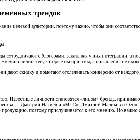
временных трендов
ние целевой аудитории, поэтому важно, чтобы они соответство
да
ы сотрудничают с блогерами, заказывая у них интеграции, а по
т мнению личностей, которые им приятны, а объявления не вызы
и дают скидку и помогают отслеживать конверсию от каждого б
во. Известные личности становятся «лицом» бренда, принимают
ичества — Дмитрий Нагиев и «МТС», Дмитрий Маликов и Ozon. Т
продукцию, поэтому прислушивается к его мнению. Но важно сле