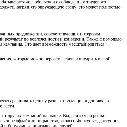
зрабатываются «с любовью» и с соблюдением трудового
родолжать загрязнять окружающую среду: это может полностью
ованных предложений, соответствующих интересам
й результат по вовлеченности и конверсии. Также с помощью
я кампания. Это дает возможность масштабироваться,
шения, которые можно переосмыслить и внедрить в свой
гко сравнивать цены у разных продавцов и доставка в
о расти.
с от других компаний на рынке. Выделиться на рынке
вычное офлайн-пространство, «колесо Фортуны», доступное
й и бонусами за приглашение друзей.