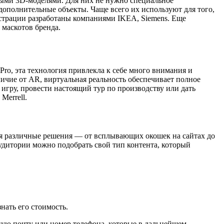
ными 3D-моделями. Для них не нужно специальное
дополнительные объекты. Чаще всего их используют для того,
нстрации разработаны компаниями IKEA, Siemens. Еще
маскотов бренда.
Pro, эта технология привлекла к себе много внимания и
чие от AR, виртуальная реальность обеспечивает полное
игру, провести настоящий тур по производству или дать
Merrell.
уя различные решения — от всплывающих окошек на сайтах до
удитории можно подобрать свой тип контента, который
ать его стоимость.
ную почту или номер телефона, которые в дальнейшем