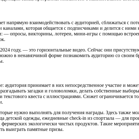
т напрямую взаимодействовать с аудиторией, сближаться с пот
каналами, которая общается с подписчиками и делится с ними 
и: — опросы, викторины, лотереи, мини-игры с помощью встро
ок.
024 году, — это горизонтальные видео. Сейчас они присутствую
им можно в ненавязчивой форме познакомить аудиторию со своим 
ы.
е: аудитория принимает в них непосредственное участие и може
разгадывать загадки и головоломки, делать собственные выборы
 текстового квеста с иллюстрациями. Сюжет ограничивается тол
и.
торые нужно выполнять для получения награды. Здесь также мо
да детской одежды, ежедневные check-in из спортзала — для про
 фермерских экологически чистых продуктов. Такие мероприят
ть выиграть памятные призы.