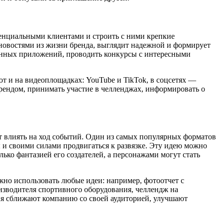
енциальными клиентами и строить с ними крепкие
новостями из жизни бренда, выглядит надежной и формирует
енных приложений, проводить конкурсы с интересными
т и на видеоплощадках: YouTube и TikTok, в соцсетях —
брендом, принимать участие в челленджах, информировать о
т влиять на ход событий. Один из самых популярных форматов
 и своими силами продвигаться к развязке. Эту идею можно
ько фантазией его создателей, а персонажами могут стать
жно использовать любые идеи: например, фотоотчет с
изводителя спортивного оборудования, челлендж на
ия сближают компанию со своей аудиторией, улучшают