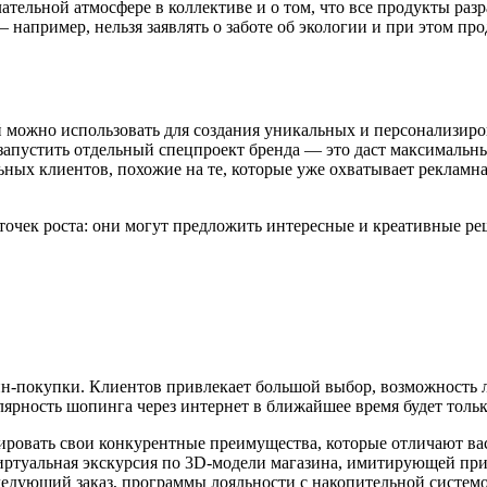
ательной атмосфере в коллективе и о том, что все продукты ра
 — например, нельзя заявлять о заботе об экологии и при этом п
 можно использовать для создания уникальных и персонализир
апустить отдельный спецпроект бренда — это даст максимальны
ных клиентов, похожие на те, которые уже охватывает рекламна
очек роста: они могут предложить интересные и креативные ре
-покупки. Клиентов привлекает большой выбор, возможность ле
рность шопинга через интернет в ближайшее время будет тольк
лировать свои конкурентные преимущества, которые отличают ва
ртуальная экскурсия по 3D-модели магазина, имитирующей при
ледующий заказ, программы лояльности с накопительной системо