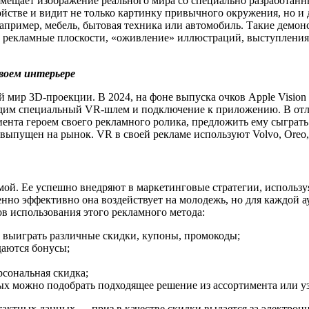
вмещает изображение реального мира со специально разработан
йстве и видит не только картинку привычного окружения, но и 
например, мебель, бытовая техника или автомобиль. Такие демо
 рекламные плоскости, «оживление» иллюстраций, выступления 
воем интерьере
мир 3D-проекции. В 2024, на фоне выпуска очков Apple Vision 
одим специальный VR-шлем и подключение к приложению. В отли
нта героем своего рекламного ролика, предложить ему сыграть 
 выпущен на рынок. VR в своей рекламе используют Volvo, Oreo, 
ой. Ее успешно внедряют в маркетинговые стратегии, использ
но эффективно она воздействует на молодежь, но для каждой а
ов использования этого рекламного метода:
 выиграть различные скидки, купоны, промокоды;
даются бонусы;
рсональная скидка;
 можно подобрать подходящее решение из ассортимента или узн
актных данных — приз в качестве скидки выдается за электрон