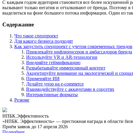
С каждым годом аудитория становится все более искушенной р
вызывают только негатив и отталкивают от бренда. Поэтому в
выделиться на фоне большого потока информации. Один из т
Содержание
Что такое спецпроект
Для какого бизнеса подходят
Как запустить спецпроект с учетом современных трендов
Привлекайте инфлюенсеров и амбассадоров бренда
Используйте VR и AR-технологии
Внедряйте геймификацию
Разрабатывайте иммерсивный контент
Акцентируйте внимание на экологической и социал
Применяйте ИИ
Делайте упор на e-commerce
Взаимодействуйте с аккаунтами в соцсетях
Интерактивные форматы
Резюме
НПБК.Эффективность
«НПБК. Эффективность» — престижная награда в области биз
Приём заявок до 17 апреля 2026
Подробнее