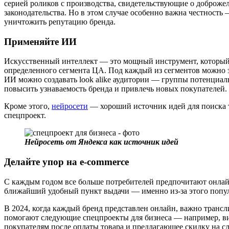
серией роликов с производства, свидетельствующие о доброжел
законодательства. Но в этом случае особенно важна честность
уничтожить репутацию бренда.
Применяйте ИИ
Искусственный интеллект — это мощный инструмент, который
определенного сегмента ЦА. Под каждый из сегментов можно з
ИИ можно создавать look alike аудитории — группы потенциаль
повысить узнаваемость бренда и привлечь новых покупателей.
Кроме этого,
нейросети
— хороший источник идей для поиска т
спецпроект.
Нейросеть от Яндекса как источник идей
Делайте упор на e-commerce
С каждым годом все больше потребителей предпочитают онлайн
ближайший удобный пункт выдачи — именно из-за этого популя
В 2024, когда каждый бренд представлен онлайн, важно транс
помогают следующие спецпроекты для бизнеса — например, ви
покупателям после оплаты товара и предлагающее скидку на с