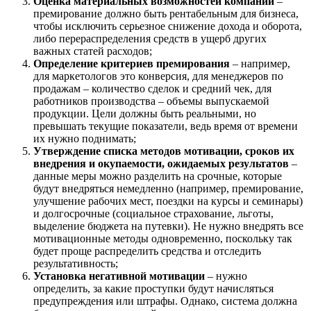
Оценка материальных возможностей компании
–
премирование должно быть рентабельным для бизнеса,
чтобы исключить серьезное снижение дохода и оборота,
либо перераспределения средств в ущерб других
важных статей расходов;
Определение критериев премирования
– например,
для маркетологов это конверсия, для менеджеров по
продажам – количество сделок и средний чек, для
работников производства – объемы выпускаемой
продукции. Цели должны быть реальными, но
превышать текущие показатели, ведь время от времени
их нужно поднимать;
Утверждение списка методов мотивации, сроков их
внедрения и окупаемости, ожидаемых результатов
–
данные меры можно разделить на срочные, которые
будут внедряться немедленно (например, премирование,
улучшение рабочих мест, поездки на курсы и семинары)
и долгосрочные (социальное страхование, льготы,
выделение бюджета на путевки). Не нужно внедрять все
мотивационные методы одновременно, поскольку так
будет проще распределить средства и отследить
результативность;
Установка негативной мотивации
– нужно
определить, за какие проступки будут начисляться
предупреждения или штрафы. Однако, система должна