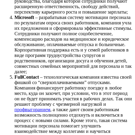
руководства, благодаря которой сотрудники получают
расширенную ответственность, свободу действий,
перспективу карьерного роста и повышение зарплаты;
Microsoft
– разрабатывая систему мотивации персонала
по результатам опроса своих работников, компания учла
их предложения и сформировала эффективные стимулы.
Сотрудники получают полное соцобеспечение,
компенсацию расходов на медицинское и юридическое
обслуживание, оплачиваемые отпуска и больничные.
Корпоративная поддержка есть и у семей работников в
виде программ трудоустройства супругов и
родственников, организации досуга и обучения детей,
совместных семейных мероприятий для персонала и так
далее;
FullContact
– технологическая компания известна своей
фишкой со “сверхоплачиваемыми” отпусками.
Компания финансирует работнику поездку в любое
место, куда он захочет, при условии, что в этот период
он не будет принимать участия в рабочих делах. Так они
решают проблему с чрезмерной нагрузкой и
профвыгоранием
, а также дают своим работникам
возможность полноценно отдохнуть и включиться в
процесс с новыми силами. Кроме этого, такая система
мотивации персонала помогает улучшить
взаимодействие между коллегами и научиться