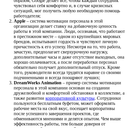
образом, Google делает все, чтобы каждый сотрудник
чувствовал себя комфортно и, в случае кризисных
ситуаций, мог получить любую необходимую помощь
работодателя;
Apple
– система мотивации персонала в этой
организации делает ставку на добавочную ценность
работы в этой компании. Люди, осознавая, что работают
в престижном месте – одном из крупнейших мировых
брендов, испытывают гордость и чувствуют личную
причастность к его успеху. Несмотря на то, что работа,
зачастую, предполагает сверхурочную нагрузку,
дополнительные часы и даже отсутствие выходных, она
хорошо оплачивается, а после переработки персонал
обязательно получает дополнительный отпуск. Кроме
того, руководители всегда трудятся наравне со своими
подчиненными и всегда поощряют лучших;
DreamWorks Animation
– пример системы мотивации
персонала в этой компании основан на создании
дружелюбной и комфортной обстановки в коллективе, а
также развитии
корпоративной культуры
. Сотрудники
пользуются бесплатным буфетом, может оформлять
рабочие места на свой вкус, посещает корпоративы
после успешного завершения проектов, где
обмениваются мнениями и делятся опытом. Чем выше
эффективность работы, тем больше доверия от